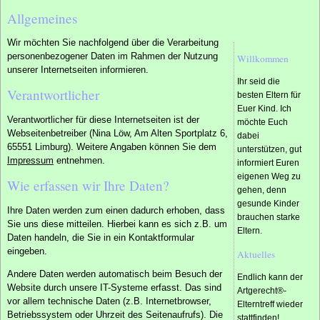
Allgemeines
Wir möchten Sie nachfolgend über die Verarbeitung
personenbezogener Daten im Rahmen der Nutzung
Willkommen
unserer Internetseiten informieren.
Ihr seid die
Verantwortlicher
besten Eltern für
Euer Kind. Ich
Verantwortlicher für diese Internetseiten ist der
möchte Euch
Webseitenbetreiber (Nina Löw, Am Alten Sportplatz 6,
dabei
65551 Limburg). Weitere Angaben können Sie dem
unterstützen, gut
Impressum
entnehmen.
informiert Euren
eigenen Weg zu
Wie erfassen wir Ihre Daten?
gehen, denn
gesunde Kinder
Ihre Daten werden zum einen dadurch erhoben, dass
brauchen starke
Sie uns diese mitteilen. Hierbei kann es sich z.B. um
Eltern.
Daten handeln, die Sie in ein Kontaktformular
eingeben.
Aktuelles
Andere Daten werden automatisch beim Besuch der
Endlich kann der
Website durch unsere IT-Systeme erfasst. Das sind
Artgerecht®-
vor allem technische Daten (z.B. Internetbrowser,
Elterntreff wieder
Betriebssystem oder Uhrzeit des Seitenaufrufs). Die
stattfinden!