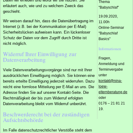
Daten wir erheben und wofür wir sie nutzen. Sie
Thema
erläutert auch, wie und zu welchem Zweck das
"Babyschlaf"
geschieht.
19.09.2020,
Wir weisen darauf hin, dass die Datenübertragung im
11.00h
Internet (z.B. bei der Kommunikation per E-Mail)
Online-Seminar
Sicherheitslücken aufweisen kann. Ein lückenloser
"Babyschlaf
Schutz der Daten vor dem Zugriff durch Dritte ist
Basics"
nicht möglich.
Informationen
Widerruf Ihrer Einwilligung zur
Datenverarbeitung
Fragen,
Anmeldung und
Terminvergabe
Viele Datenverarbeitungsvorgänge sind nur mit Ihrer
unter
ausdrücklichen Einwilligung möglich. Sie können eine
kontakt@nina-
bereits erteilte Einwilligung jederzeit widerrufen. Dazu
loew-
reicht eine formlose Mitteilung per E-Mail an uns. Die
elternberatung.de
Adresse finden Sie auf unserer Kontakt-Seite. Die
oder
Rechtmäßigkeit der bis zum Widerruf erfolgten
0176 – 21 81 21
Datenverarbeitung bleibt vom Widerruf unberührt.
19.
Beschwerderecht bei der zuständigen
Aufsichtsbehörde
Im Falle datenschutzrechtlicher Verstöße steht dem